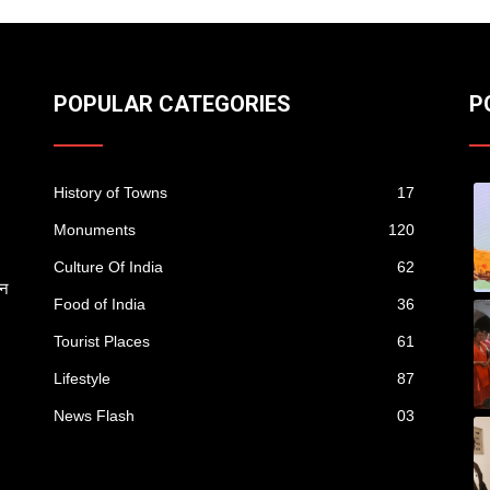
POPULAR CATEGORIES
P
History of Towns
17
Monuments
120
Culture Of India
62
ान
Food of India
36
Tourist Places
61
Lifestyle
87
News Flash
03