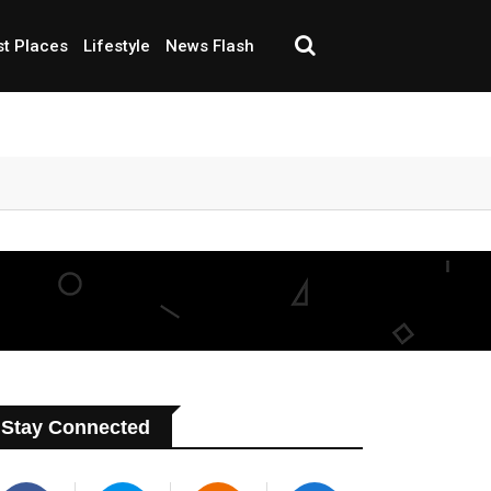
st Places
Lifestyle
News Flash
Stay Connected