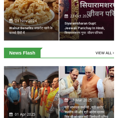
23 Oct 2024
04 Nov 2024
Siyaramsharan Gupt:
Walnut Benefits:अखरोट खाने के
Jeewan Parichay In Hindi,
फायदे हिंदी में
सियारामशरण गुप्त: जीवन परिचय
News Flash
VIEW ALL
18 Mar 2025
श्री सोमपाल शर्मा जी , श्री अधीर
सक्सेना जी और श्री आदेश प्रताप
01 Apr 2025
सिंह जी को बहुत बड़ी जिम्मेदारी दुनिया